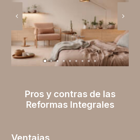
Interiorismo
,
Reforma
Pros y contras de las
Reformas Integrales
Ventajas