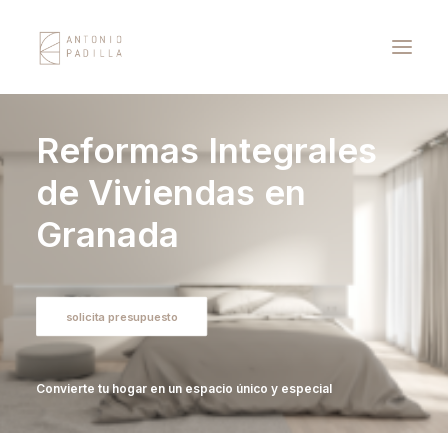
Reformas Integrales
Proyectos
de Viviendas en
Servicios
Granada
Blog
Contacto
solicita presupuesto
Convierte tu hogar en un espacio único y especial